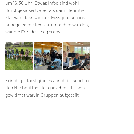
um 16:30 Uhr. Etwas Infos sind wohl 
durchgesickert, aber als dann definitiv 
klar war, dass wir zum Pizzaplausch ins 
nahegelegene Restaurant gehen würden, 
war die Freude riesig gross.
Frisch gestärkt ging es anschliessend an 
den Nachmittag, der ganz dem Plausch 
gewidmet war. In Gruppen aufgeteilt 
warteten verschiedene spassige 
herausfordernde Aufgaben, die es rasch 
möglichst zu erledigen galt. Gesummte 
Songs erkennen, eine Art Montagsmaler 
mit erhöhter Schwierigkeit (an Schnüren 